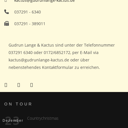
kactus@gudrunlange-kactus.de
037291 - 6340
037291 - 389011
Gudrun Lange & Kactus sind unter der Telefonnummer
037291 6340 oder 0172/6852172, per E-Mail via
kactus@gudrunlange-kactus.de oder über
nebenstehendes Kontaktformular zu erreichen.
ON TOUR
23
Countrychristmas
Dezember