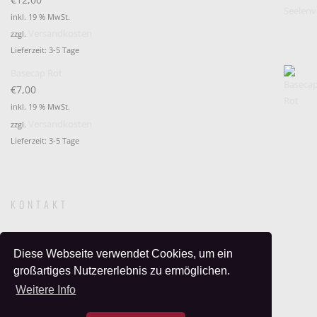
inkl. 19 % MwSt.
Versandkosten
zzgl.
Lieferzeit:
3-5 Tage
Basecap Rot
€
7,00
inkl. 19 % MwSt.
Versandkosten
zzgl.
Lieferzeit:
3-5 Tage
KONTAKT
09573 Augustusburg, PF 7
Diese Webseite verwendet Cookies, um ein
Telefon:
037291 - 6340
großartiges Nutzererlebnis zu ermöglichen.
Fax:
037291 - 389011
Weitere Info
E-Mail:
kactus@gudrunlange-kactus.de