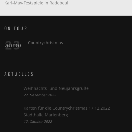
Karl-May-Festspiele in Radebeul
ON TOUR
23
Countrychristmas
Dezember
AKTUELLES
Weihnachts- und Neujahrsgrüße
27. Dezember 2022
Karten für die Countrychristmas 17.12.2022
Stadthalle Marienberg
17. Oktober 2022